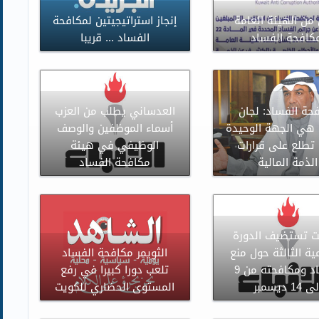
 من الهيئة العامة
إنجاز استراتيجيتين لمكافحة
كافحة الفساد
الفساد ... قريبا
حة الفساد: لجان
العدساني يطلب من العزب
هي الجهة الوحيدة
أسماء الموظفين والوصف
 تطلع على قرارات
الوظيفي في هيئة
الذمة المالية
مكافحة الفساد
ت تستضيف الدورة
مية الثالثة حول منع
الثويمر مكافحة الفساد
الفساد ومكافحته من 9
تلعب دورا كبيرا في رفع
 14 ديسمبر
المستوى الحضاري للكويت