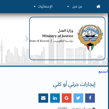
من نحن
الإحصائيات
استمع
إيجارات جزئي أو كلي
عدد المشاهدات : 10485