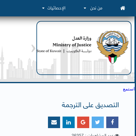
من نحن
الإحصائيات
استمع
التصديق على الترجمة
عدد المشاهدات : 26357