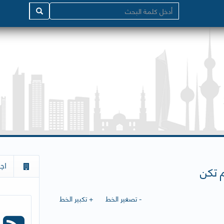
اج
م تكن
- تصغير الخط
+ تكبير الخط