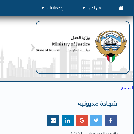
من نحن
الإحصائيات
استمع
شهادة مديونية
عدد المشاهدات : 17251