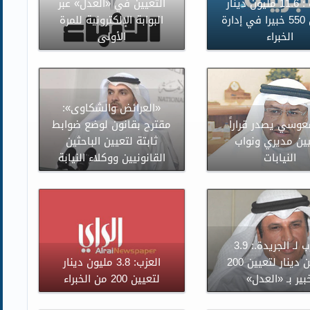
العزب : 11.6 مليون دينار
التعيين في «العدل» عبر
لتعيين 550 خبيرا في إدارة
البوابة الإلكترونية للمرة
الخبراء
الأولى
«العرائض والشكاوى»:
وسي يصدر قراراً
مقترح بقانون لوضع ضوابط
ين مديري ونواب
ثابتة لتعيين الباحثين
النيابات
القانونيين ووكلاء النيابة
العزب لـ الجريدة.: 3.9
ملايين دينار لتعيين 200
العزب: 3.8 مليون دينار
بير بـ «العدل»
لتعيين 200 من الخبراء