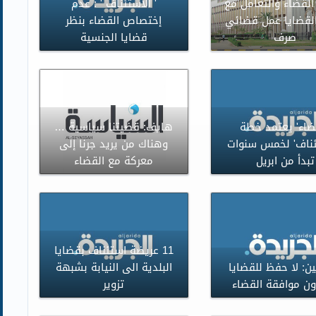
القضاء والتعامل مع
' الاستئناف ' : عدم
القضايا عمل قضائي
إختصاص القضاء بنظر
صرف
قضايا الجنسية
قضاء' يعتمد خطة
هايف: قضيتنا سياسية …
ئناف' لخمس سنوات
وهناك من يريد جرنا إلى
تبدأ من ابريل
معركة مع القضاء
11 عريضة استئناف بقضايا
ين: لا حفظ للقضايا
البلدية الى النيابة بشبهة
ن موافقة القضاء
تزوير