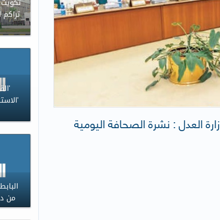
تكويت 
تراكم 
'ال
'الاست
زارة العدل : نشرة الصحافة اليومية
البابط
من دو