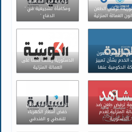
تأديبية في المحاسبة
ورية» ترفض الطعن
ومكافأة تشجيعية في '
ون العمالة المنزلية
الدفاع '
ورية ترفض طعون
 الخدم بشأن تمييز
الدستورية رفضت طعنا على
كة الحكومية عنها
العمالة المنزلية
مة ترفض طعن ضد
الدستورية ترفض طعن
الة المنزلية لعدم
خفض أسعار الكهرباء
الدستورية
للنفطي و الفندقي