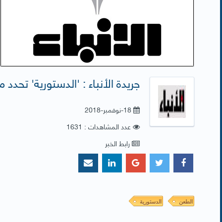
جريدة الأنباء : 'الدستورية' تحدد م
18-نوفمبر-2018
عدد المشاهدات : 1631
رابط الخبر
الطعن
الدستورية