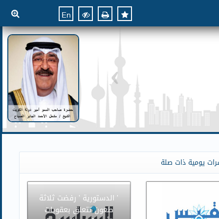
En
رات يومية ذات صلة
' الدستورية ' رفضت ثلاثة
طعون تتعلق بعقوبات