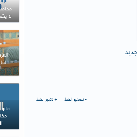
محاميا
لا يشم
جديد
العزب
القا
ح
- تصغير الخط
+ تكبير الخط
قانونا
مكاف
'ا