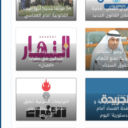
ن ل القبس : قضية
54 موثقا جديدا أدوا اليمين
لان القانون الجديد
القانونية امام العفاسي
: توفير الضمانات
السريع: إجراءات لمنع
نونية لمنع انتهاك
التدخين في مقرات
قوق السجناء
«العدل»
 البصمة الوراثية و
التوثيقات الشرعية تطبق
حة الفساد أمام
القانون و تحافظ على
لدستورية' اليوم
الشريعة