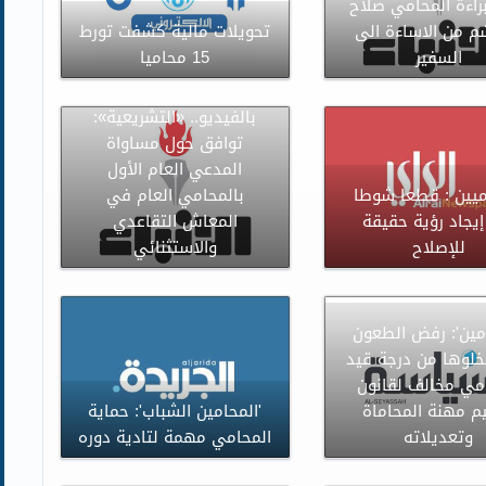
براءة المحامي صلاح
م من الاساءة الى
تحويلات مالية كشفت تورط
السفير
15 محاميا
بالفيديو.. «التشريعية»:
توافق حول مساواة
المدعي العام الأول
ميين : قطعا شوطا
بالمحامي العام في
يجاد رؤية حقيقة
المعاش التقاعدي
للإصلاح
والاستثنائي
امين': رفض الطعون
خلوها من درجة قيد
مي مخالف لقانون
م مهنة المحاماة
'المحامين الشباب': حماية
وتعديلاته
المحامي مهمة لتادية دوره