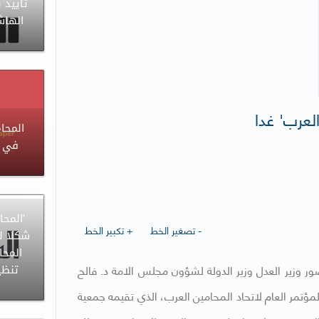
تأييد 
الهاش
لعرب' غدا
المحا
في إ
'المح
- تصغير الخط
+ تكبير الخط
شكلا ل
المحا
ر وزير العدل وزير الدولة لشؤون مجلس الامة د. فالح
تنظي
مؤتمر العام لاتحاد المحامين العرب، الذي تقيمه جمعية