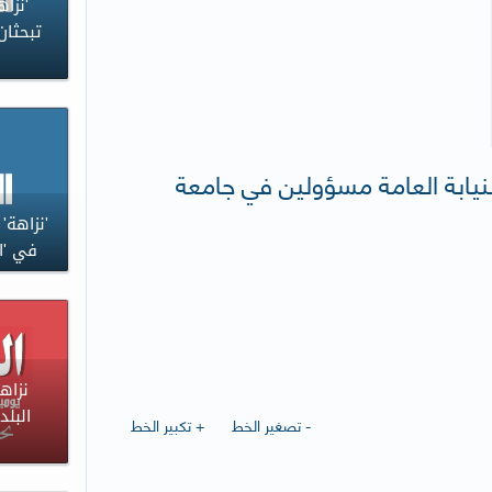
'نزاه
تبحثان
النيابة العامة مسؤولين في جامعة
'نزاهة'
في 'ال
نزاه
البلد
- تصغير الخط
+ تكبير الخط