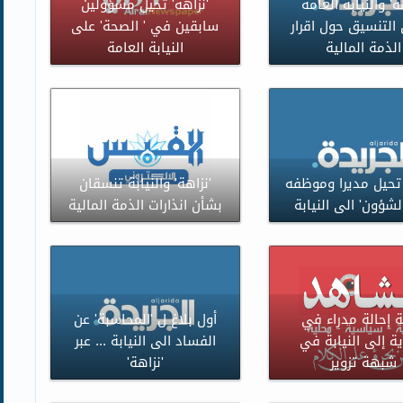
ة' والنيابة العامة
'نزاهة' تحيل مسؤولين
 التنسيق حول اقرار
سابقين في ' الصحة' على
الذمة المالية
النيابة العامة
 تحيل مديرا وموظفه
'نزاهة' والنيابة تنسقان
شؤون' الى النيابة
بشأن انذارات الذمة المالية
ة إحالة مدراء في
أول بلاغ ل 'المحاسبة' عن
ية إلى النيابة في
الفساد الى النيابة ... عبر
شبهة تزوير
'نزاهة'