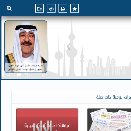
En
رات يومية ذات صلة
'نزاهة' احالت على النيابة