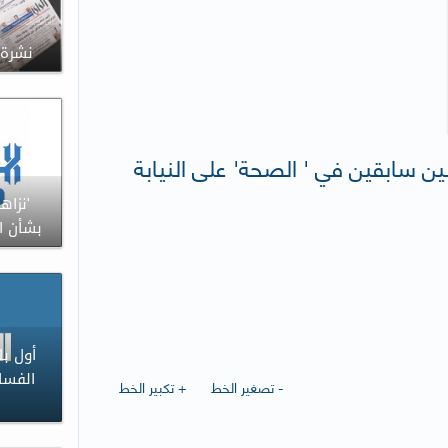
نشرة صحا
لين سابقين في ' الصحة' على النيابة
'نزاه
بشأن ان
أول بل
الفساد
- تصغير الخط
+ تكبير الخط