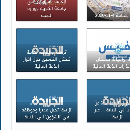
العامة مسؤولين في
جامعة الكويت ووزارة
فة 4-11-2020
الصحة
'نزاهة' والنيابة العامة
ة' والنيابة تنسقان
تبحثان التنسيق حول اقرار
ذارات الذمة المالية
الذمة المالية
اغ ل 'المحاسبة' عن
 الى النيابة ... عبر
'نزاهة' تحيل مديرا وموظفه
'نزاهة'
في 'الشؤون' الى النيابة