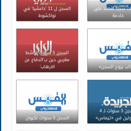
ات سجنا لمعتد على
السجن ل 11 'داعشيا' في
خادمة
نواكشوط
السجن 5 سنوات لناشط
مغربي دين ب'الدفاع عن
اب يروح السجن»
الارهاب'
السجن 3 سنوات لـ 4
لين في «تيماس»
السجن 5 سنوات لكيوان