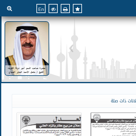
En
انات ذات صلة