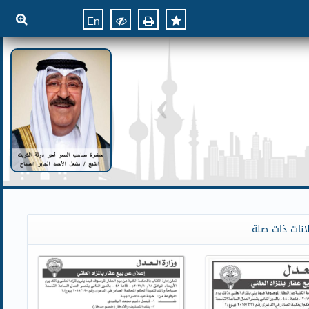
En
انات ذات صلة