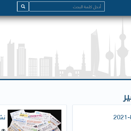
ر
نشر
ع