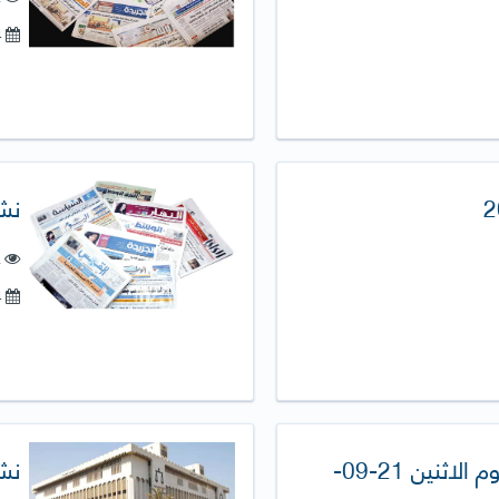
14-يونيو-2021
​نش
ع
24-ديسمبر-2020
نشرة الصحافة اليومية (يوم الاثنين 21-09-
نشر