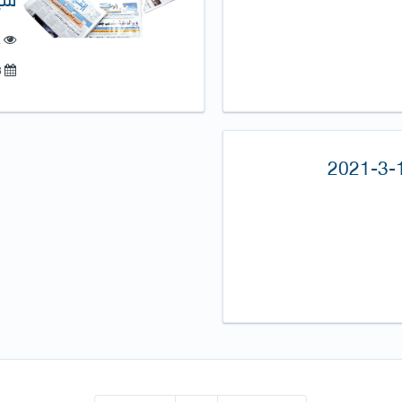
ع
08-أبريل-2021