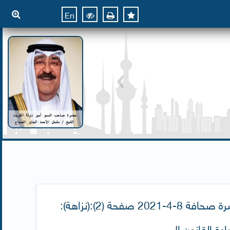
En
نشرة صحافة 8-4-2021 صفحة (2):(نزاهة):
دة القانون ال