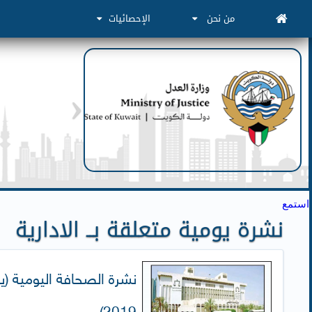
من نحن
الإحصائيات
استمع
نشرة يومية متعلقة بــ الادارية
2019)