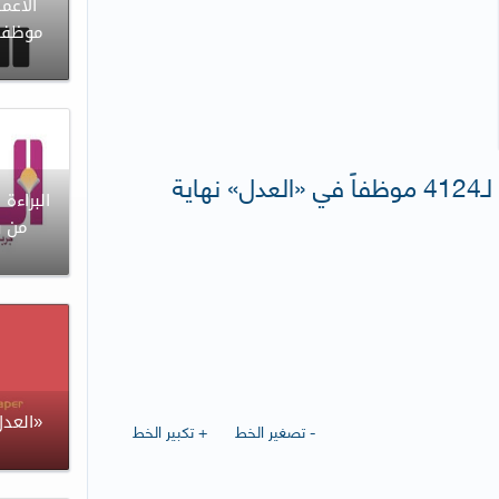
موظفاً
جريدة الجريدة : صرف «الممتازة» لـ4124 موظفاً في «العدل» نهاية
البراءة
من و
«العدل
- تصغير الخط
+ تكبير الخط