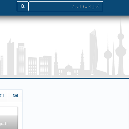
نش
السر