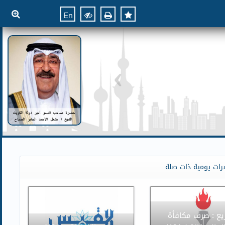
En
رات يومية ذات صلة
يع : صرف مكافأة