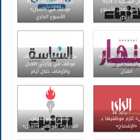
الاعمال الممتازة لـ 4124
صرف «الممتازة» لـ4124
 في العدل الأسبوع
موظفاً في «العدل»
الجاري
الأسبوع الجاري
 لموظف بدلا من عزله
مكافآت الممتازة لـ 10 آلاف
ظيفته في وزارة
موظف في وزارتي العدل
العدل
والأوقاف خلال أيام
» تلزم موظفيها بـ
تعميم «منع تعارض
«الإفصاح»
المصالح» لموظفي «العدل»