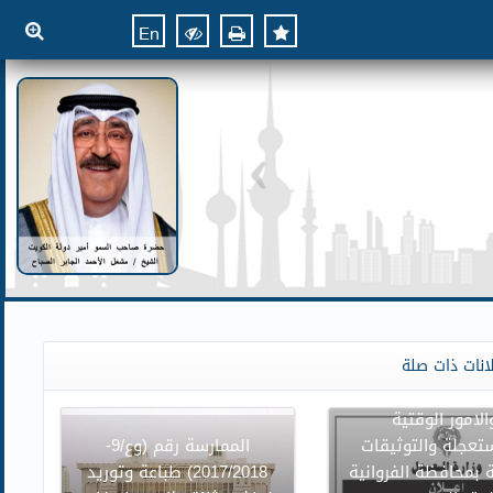
En
ن وزارة العدل بنقل
انات ذات صلة
وائر محكمة الاسرة
الامور الوقتية
تعجلة والتوثيقات
الممارسة رقم (وع/9-
 بمحافظة الفروانية
2017/2018) طباعة وتوريد