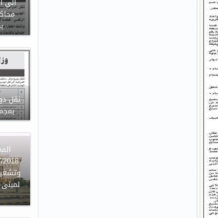
الى ا
محاكم
ب
نقل دوا
بمجمع
وتشغيل
لمبنى ا