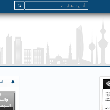
إعلان م
اعل
جميع د
و
والمس
الشرعية