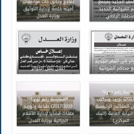
لمقر الجديد بمجمع
نماذج وثائق ذات مواصفات
 الفروانية الجديد
أمينه خاصة لإدارة التوثيق
منطقة الرقعي
بوزارة العدل
ئر إلى المقر الجديد
 محاكم الفروانية
اعلان بنقل الدوائر
الممارسة رقم (وع/5-
2017/2018) توريد وتركيب
الممارسة رقم (وع/7-
 المفاتيح الرئيسية
2017/2018) طباعة وتوريد
لنيابة العامة (البنك
ملفات قضايا لإدارة الأقلام
المركزي)
الجزائية بوزارة العدل