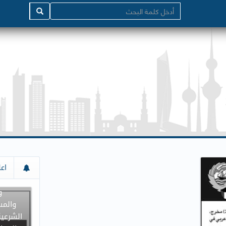
إعلان م
اعل
جميع د
و
والمس
الشرعية