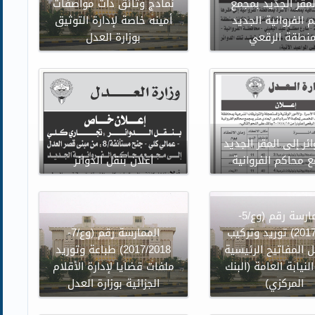
لمقر الجديد بمجمع
نماذج وثائق ذات مواصفات
 الفروانية الجديد
أمينه خاصة لإدارة التوثيق
منطقة الرقعي
بوزارة العدل
ئر إلى المقر الجديد
 محاكم الفروانية
اعلان بنقل الدوائر
الممارسة رقم (وع/5-
2017/2018) توريد وتركيب
الممارسة رقم (وع/7-
 المفاتيح الرئيسية
2017/2018) طباعة وتوريد
لنيابة العامة (البنك
ملفات قضايا لإدارة الأقلام
المركزي)
الجزائية بوزارة العدل