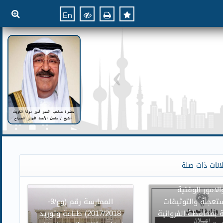
En
ن وزارة العدل بنقل
انات ذات صلة
وائر محكمة الاسرة
الامور الوقتية
تعجلة والتوثيقات
الممارسة رقم (وع/9-
 بمحافظة الفروانية
2017/2018) طباعة وتوريد