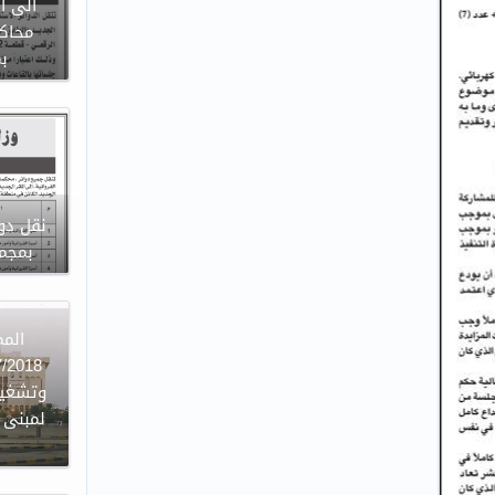
الى ا
محاكم
ب
نقل دوا
بمجمع
وتشغيل
لمبنى ا