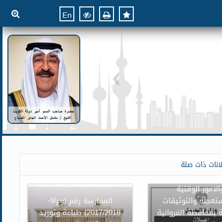
En
ن وزارة العدل بنقل
انات ذات صلة
وائر محكمة الاسرة
الامور الوقتية
تعجلة والتوثيقات
الممارسة رقم (وع/9-
 بمحافظة الفروانية
2017/2018) طباعة وتوريد