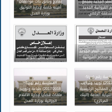
لمقر الجديد بمجمع
نماذج وثائق ذات مواصفات
 الفروانية الجديد
أمينه خاصة لإدارة التوثيق
منطقة الرقعي
بوزارة العدل
ئر إلى المقر الجديد
 محاكم الفروانية
اعلان بنقل الدوائر
الممارسة رقم (وع/5-
2017/2018) توريد وتركيب
الممارسة رقم (وع/7-
 المفاتيح الرئيسية
2017/2018) طباعة وتوريد
لنيابة العامة (البنك
ملفات قضايا لإدارة الأقلام
المركزي)
الجزائية بوزارة العدل