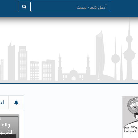
إعلان م
اعل
جميع د
و
والمس
الشرعية