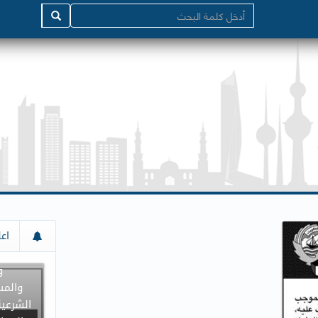
إعلان م
اعل
جميع د
و
والمس
الشرعية