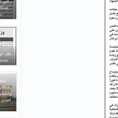
الى ا
محاكم
ب
نقل دوا
بمجمع
وتشغيل
لمبنى ا