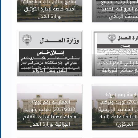
لمقر الجديد بمجمع
نماذج وثائق ذات مواصفات
 الفروانية الجديد
أمينه خاصة لإدارة التوثيق
منطقة الرقعي
بوزارة العدل
ئر إلى المقر الجديد
 محاكم الفروانية
اعلان بنقل الدوائر
الممارسة رقم (وع/5-
2017/2018) توريد وتركيب
الممارسة رقم (وع/7-
 المفاتيح الرئيسية
2017/2018) طباعة وتوريد
لنيابة العامة (البنك
ملفات قضايا لإدارة الأقلام
المركزي)
الجزائية بوزارة العدل