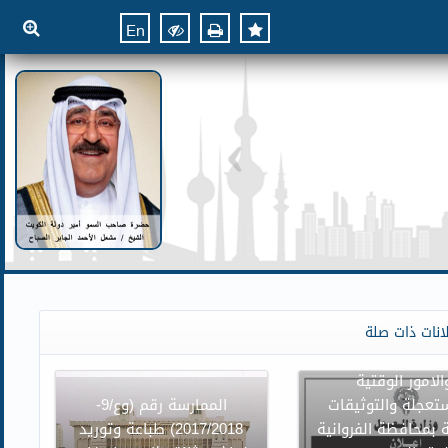
En
ن وزارة العدل بنقل
انات ذات صلة
وائر محكمة الاسرة
الامور الوقتية
تعجلة والتوثيقات
الممارسة رقم (وع/9-
 بمحافظة الفروانية
2017/2018) طباعة وتوريد