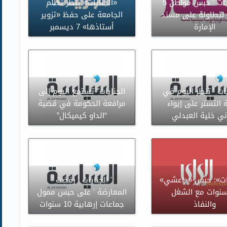
' الجنايات ' حبس مواطن 5
«الجنايات» تنظر تظلم
لتطاولة على مسند
الجامعة على حفظ «تزوير
الإمارة
أستاذها» 7 ديسمبر
يات ' تنظر اليوم في
الجنايات” تستمع اليوم إلى
التستر على إيواء
مرافعة الحكومة في قضية
ي خلية العبدلي
“الداو كيميكال”
يات»: حبس «داعشي»
' الجنايات ' رفضت '
 سنوات مع الشغل
المعارضة ' على حبس ممول
والنفاذ
جماعات إرهابية 10 سنوات