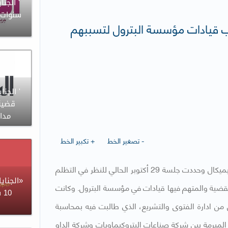
سنوات 
وب قيادات مؤسسة البترول لتسببهم
' الجنا
قضية 
مدان
- تصغير الخط
+ تكبير الخط
قررت محكمة الجنايات أمس فتح باب المرافعة في قضية الداو كيميكال وحددت جلسة 29 أكتوبر الحالي للنظر في التظلم
«الجنا
 القضية والمتهم فيها قيادات في مؤسسة البترول. وكانت
10
 من ادارة الفتوى والتشريع، الذي طالبت فيه بمحاسبة
، من خلال الاتفاقية المبرمة بين شركة صناعات البتروكيماويات وشركة الداو