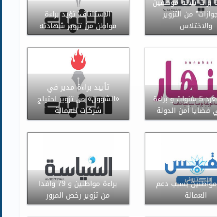
ت برأت ثلاثة موظفين
جوازات” من التزوير
'الاستئناف' تؤيد براءة
والاختلاس
مواطن من تزوير شهادته
تأييد براءة مدير في
حبس مغرد 5 سنوات و براءة
«الشؤون» من تزوير احتياج
 فضايا أمن الدولة
شركات للعمالة
واطنين بسبب دعم
براءة مواطنين و 79 وافدا
العمالة
من تزوير رخص المرور