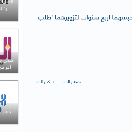
الجنايا
بـ”ال
د حبسهما اربع سنوات لتزويرهما 'طلب
آخر في
- تصغير الخط
+ تكبير الخط
حبس م